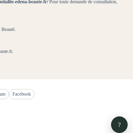
ntialite-edena-beaute-fr/
Pour toute demande de consultation,
A Beauté.
aute.fr.
ram
Facebook
?