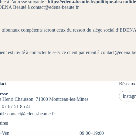
le à l’adresse suivante :
https://edena-beaute.fr/politique-de-confide
 EDENA Beauté à contact@edena-beaute.fr.
les tribunaux compétents seront ceux du ressort du siège social d’EDEN
ient est invité à contacter le service client par email à contact@edena-be
act
Réseaux
esse
Instag
e Henri Chausson, 71300 Montceau-les-Mines
:
07 67 51 85 41
il
:
contact@edena-beaute.fr
ires
–Ven
09:00–19:00