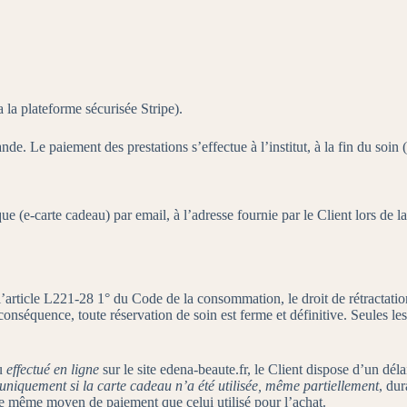
 la plateforme sécurisée Stripe).
Le paiement des prestations s’effectue à l’institut, à la fin du soin (sa
que (e-carte cadeau) par email, à l’adresse fournie par le Client lors d
rticle L221-28 1° du Code de la consommation, le droit de rétractation n
onséquence, toute réservation de soin est ferme et définitive. Seules les
au
effectué en ligne
sur le site edena-beaute.fr, le Client dispose d’un dél
uniquement si la carte cadeau n’a été utilisée, même partiellement
, dur
e même moyen de paiement que celui utilisé pour l’achat.